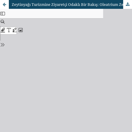
Zeytinyağı Turizmine Ziyaretçi Odaklı Bir Bakış: Oleatrium Zeytin ve Zeytinyağı Tarihi Müzesi Örneği (A Visitor-oriented Perspective on Olive Oil Tourism: The Case of the Oleatrium Olive and Olive Oil History Museum)