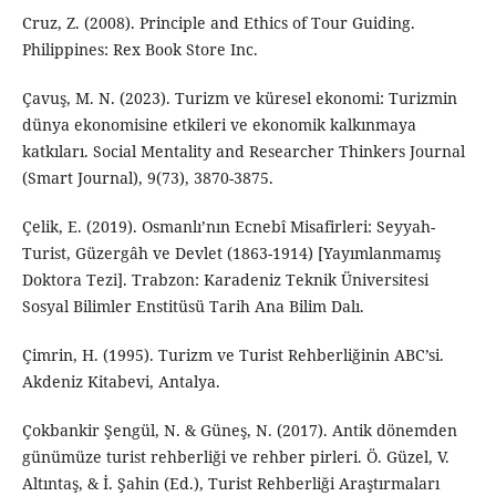
Cruz, Z. (2008). Principle and Ethics of Tour Guiding.
Philippines: Rex Book Store Inc.
Çavuş, M. N. (2023). Turizm ve küresel ekonomi: Turizmin
dünya ekonomisine etkileri ve ekonomik kalkınmaya
katkıları. Social Mentality and Researcher Thinkers Journal
(Smart Journal), 9(73), 3870-3875.
Çelik, E. (2019). Osmanlı’nın Ecnebî Misafirleri: Seyyah-
Turist, Güzergâh ve Devlet (1863-1914) [Yayımlanmamış
Doktora Tezi]. Trabzon: Karadeniz Teknik Üniversitesi
Sosyal Bilimler Enstitüsü Tarih Ana Bilim Dalı.
Çimrin, H. (1995). Turizm ve Turist Rehberliğinin ABC’si.
Akdeniz Kitabevi, Antalya.
Çokbankir Şengül, N. & Güneş, N. (2017). Antik dönemden
günümüze turist rehberliği ve rehber pirleri. Ö. Güzel, V.
Altıntaş, & İ. Şahin (Ed.), Turist Rehberliği Araştırmaları