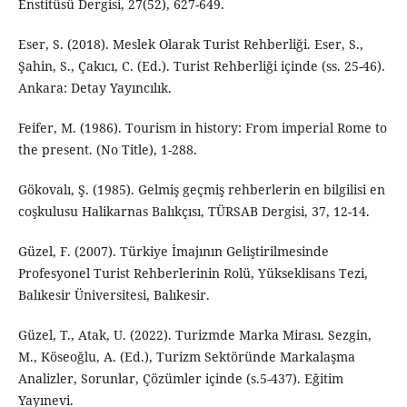
Enstitüsü Dergisi, 27(52), 627-649.
Eser, S. (2018). Meslek Olarak Turist Rehberliği. Eser, S.,
Şahin, S., Çakıcı, C. (Ed.). Turist Rehberliği içinde (ss. 25-46).
Ankara: Detay Yayıncılık.
Feifer, M. (1986). Tourism in history: From imperial Rome to
the present. (No Title), 1-288.
Gökovalı, Ş. (1985). Gelmiş geçmiş rehberlerin en bilgilisi en
coşkulusu Halikarnas Balıkçısı, TÜRSAB Dergisi, 37, 12-14.
Güzel, F. (2007). Türkiye İmajının Geliştirilmesinde
Profesyonel Turist Rehberlerinin Rolü, Yükseklisans Tezi,
Balıkesir Üniversitesi, Balıkesir.
Güzel, T., Atak, U. (2022). Turizmde Marka Mirası. Sezgin,
M., Köseoğlu, A. (Ed.), Turizm Sektöründe Markalaşma
Analizler, Sorunlar, Çözümler içinde (s.5-437). Eğitim
Yayınevi.