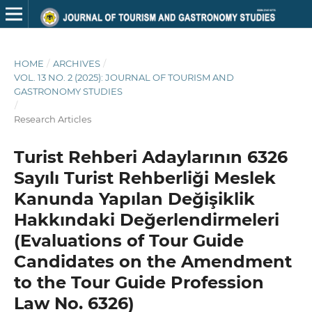
HOME
/
ARCHIVES
/
VOL. 13 NO. 2 (2025): JOURNAL OF TOURISM AND
GASTRONOMY STUDIES
/
Research Articles
Turist Rehberi Adaylarının 6326
Sayılı Turist Rehberliği Meslek
Kanunda Yapılan Değişiklik
Hakkındaki Değerlendirmeleri
(Evaluations of Tour Guide
Candidates on the Amendment
to the Tour Guide Profession
Law No. 6326)