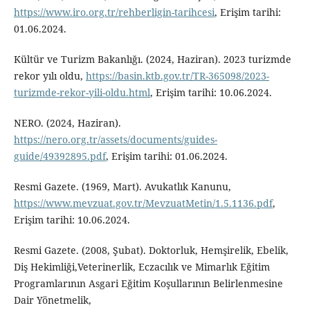
https://www.iro.org.tr/rehberligin-tarihcesi
, Erişim tarihi:
01.06.2024.
Kültür ve Turizm Bakanlığı. (2024, Haziran). 2023 turizmde
rekor yılı oldu,
https://basin.ktb.gov.tr/TR-365098/2023-
turizmde-rekor-yili-oldu.html
, Erişim tarihi: 10.06.2024.
NERO. (2024, Haziran).
https://nero.org.tr/assets/documents/guides-
guide/49392895.pdf
, Erişim tarihi: 01.06.2024.
Resmi Gazete. (1969, Mart). Avukatlık Kanunu,
https://www.mevzuat.gov.tr/MevzuatMetin/1.5.1136.pdf
,
Erişim tarihi: 10.06.2024.
Resmi Gazete. (2008, Şubat). Doktorluk, Hemşirelik, Ebelik,
Diş Hekimliği,Veterinerlik, Eczacılık ve Mimarlık Eğitim
Programlarının Asgari Eğitim Koşullarının Belirlenmesine
Dair Yönetmelik,